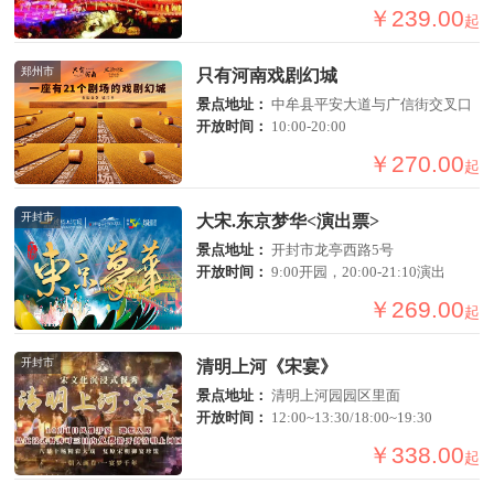
￥239.00
起
郑州市
只有河南戏剧幻城
景点地址：
中牟县平安大道与广信街交叉口
开放时间：
10:00-20:00
￥270.00
起
开封市
大宋.东京梦华<演出票>
景点地址：
开封市龙亭西路5号
开放时间：
9:00开园，20:00-21:10演出
￥269.00
起
开封市
清明上河《宋宴》
景点地址：
清明上河园园区里面
开放时间：
12:00~13:30/18:00~19:30
￥338.00
起