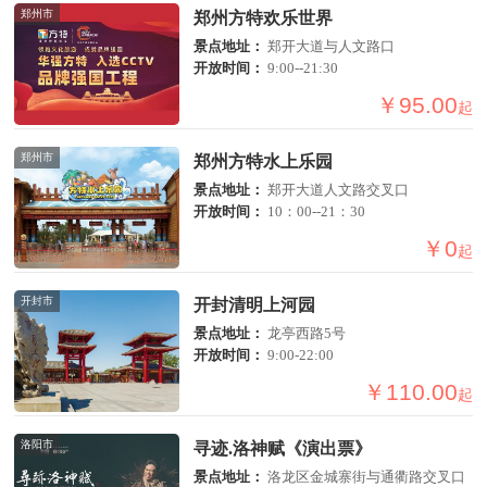
郑州市
郑州方特欢乐世界
景点地址：
郑开大道与人文路口
开放时间：
9:00--21:30
￥95.00
起
郑州市
郑州方特水上乐园
景点地址：
郑开大道人文路交叉口
开放时间：
10：00--21：30
￥0
起
开封市
开封清明上河园
景点地址：
龙亭西路5号
开放时间：
9:00-22:00
￥110.00
起
洛阳市
寻迹.洛神赋《演出票》
景点地址：
洛龙区金城寨街与通衢路交叉口