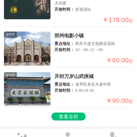
大河荟
开放时间：
多场演出
￥178.00
起
郑州市
郑州电影小镇
景点地址：
郑开大道文创路百花街
开放时间：
10：00--22：00
￥60.00
起
开封市
开封万岁山武侠城
景点地址：
龙亭区东京大道中段
开放时间：
8:00-20:30
￥90.00
起
查看全部