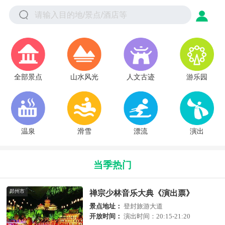
全部景点
山水风光
人文古迹
游乐园
温泉
滑雪
漂流
演出
当季热门
郑州市
禅宗少林音乐大典《演出票》
景点地址：
登封旅游大道
开放时间：
演出时间：20:15-21:20