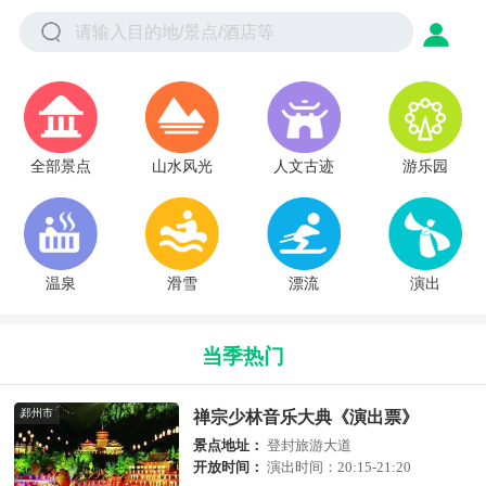
全部景点
山水风光
人文古迹
游乐园
温泉
滑雪
漂流
演出
当季热门
郑州市
禅宗少林音乐大典《演出票》
景点地址：
登封旅游大道
开放时间：
演出时间：20:15-21:20