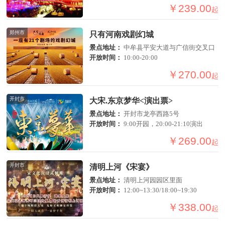
￥239.00
起
郑州市
只有河南戏剧幻城
景点地址：
中牟县平安大道与广信街交叉口
开放时间：
10:00-20:00
￥270.00
起
开封市
大宋.东京梦华<演出票>
景点地址：
开封市龙亭西路5号
开放时间：
9:00开园，20:00-21:10演出
￥269.00
起
开封市
清明上河《宋宴》
景点地址：
清明上河园园区里面
开放时间：
12:00~13:30/18:00~19:30
￥338.00
起