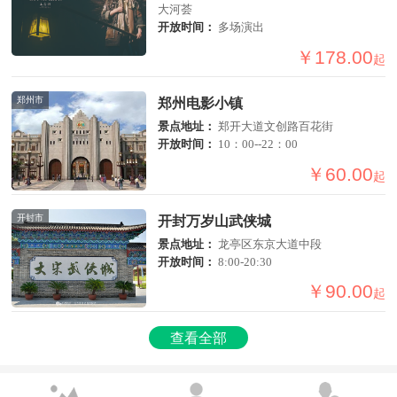
大河荟
开放时间：
多场演出
￥178.00
起
郑州市
郑州电影小镇
景点地址：
郑开大道文创路百花街
开放时间：
10：00--22：00
￥60.00
起
开封市
开封万岁山武侠城
景点地址：
龙亭区东京大道中段
开放时间：
8:00-20:30
￥90.00
起
查看全部