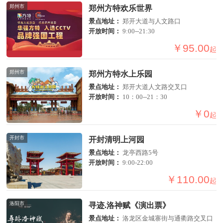
郑州市
郑州方特欢乐世界
景点地址：
郑开大道与人文路口
开放时间：
9:00--21:30
￥95.00
起
郑州市
郑州方特水上乐园
景点地址：
郑开大道人文路交叉口
开放时间：
10：00--21：30
￥0
起
开封市
开封清明上河园
景点地址：
龙亭西路5号
开放时间：
9:00-22:00
￥110.00
起
洛阳市
寻迹.洛神赋《演出票》
景点地址：
洛龙区金城寨街与通衢路交叉口