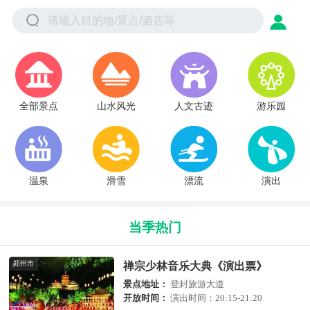
全部景点
山水风光
人文古迹
游乐园
温泉
滑雪
漂流
演出
当季热门
郑州市
禅宗少林音乐大典《演出票》
景点地址：
登封旅游大道
开放时间：
演出时间：20:15-21:20