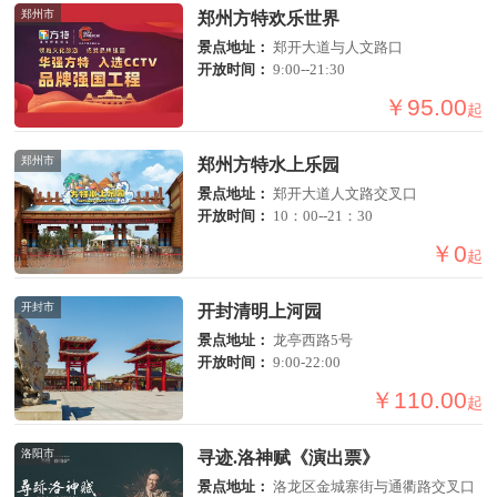
郑州市
郑州方特欢乐世界
景点地址：
郑开大道与人文路口
开放时间：
9:00--21:30
￥95.00
起
郑州市
郑州方特水上乐园
景点地址：
郑开大道人文路交叉口
开放时间：
10：00--21：30
￥0
起
开封市
开封清明上河园
景点地址：
龙亭西路5号
开放时间：
9:00-22:00
￥110.00
起
洛阳市
寻迹.洛神赋《演出票》
景点地址：
洛龙区金城寨街与通衢路交叉口