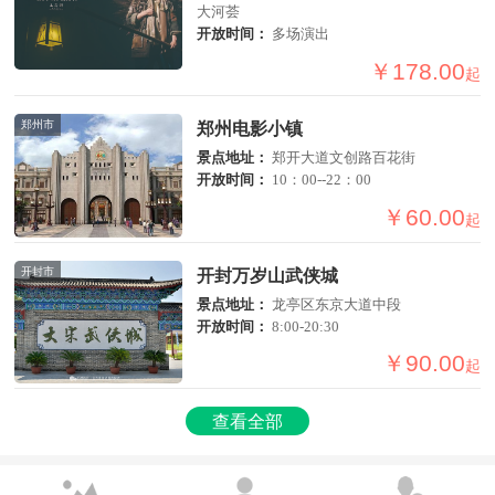
大河荟
开放时间：
多场演出
￥178.00
起
郑州市
郑州电影小镇
景点地址：
郑开大道文创路百花街
开放时间：
10：00--22：00
￥60.00
起
开封市
开封万岁山武侠城
景点地址：
龙亭区东京大道中段
开放时间：
8:00-20:30
￥90.00
起
查看全部