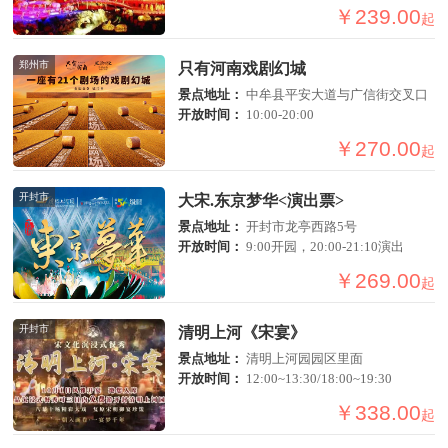
￥239.00
起
郑州市
只有河南戏剧幻城
景点地址：
中牟县平安大道与广信街交叉口
开放时间：
10:00-20:00
￥270.00
起
开封市
大宋.东京梦华<演出票>
景点地址：
开封市龙亭西路5号
开放时间：
9:00开园，20:00-21:10演出
￥269.00
起
开封市
清明上河《宋宴》
景点地址：
清明上河园园区里面
开放时间：
12:00~13:30/18:00~19:30
￥338.00
起