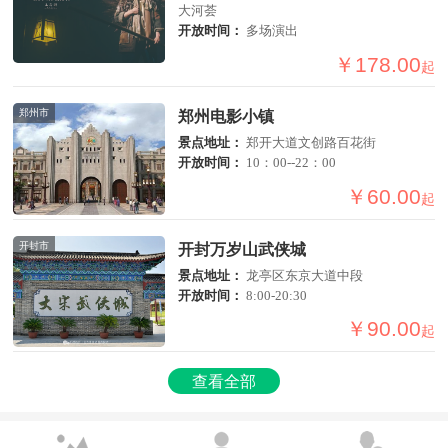
大河荟
开放时间：
多场演出
￥178.00
起
郑州市
郑州电影小镇
景点地址：
郑开大道文创路百花街
开放时间：
10：00--22：00
￥60.00
起
开封市
开封万岁山武侠城
景点地址：
龙亭区东京大道中段
开放时间：
8:00-20:30
￥90.00
起
查看全部