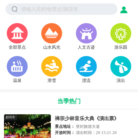
全部景点
山水风光
人文古迹
游乐园
温泉
滑雪
漂流
演出
当季热门
郑州市
禅宗少林音乐大典《演出票》
景点地址：
登封旅游大道
开放时间：
演出时间：20:15-21:20