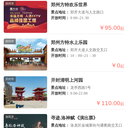
郑州市
郑州方特欢乐世界
景点地址：
郑开大道与人文路口
开放时间：
9:00--21:30
￥95.00
起
郑州市
郑州方特水上乐园
景点地址：
郑开大道人文路交叉口
开放时间：
10：00--21：30
￥0
起
开封市
开封清明上河园
景点地址：
龙亭西路5号
开放时间：
9:00-22:00
￥110.00
起
洛阳市
寻迹.洛神赋《演出票》
景点地址：
洛龙区金城寨街与通衢路交叉口