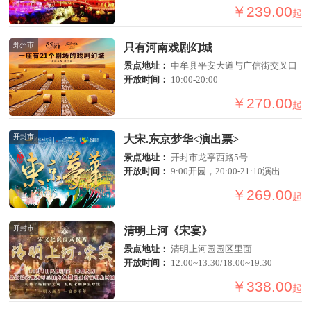
￥239.00
起
郑州市
只有河南戏剧幻城
景点地址：
中牟县平安大道与广信街交叉口
开放时间：
10:00-20:00
￥270.00
起
开封市
大宋.东京梦华<演出票>
景点地址：
开封市龙亭西路5号
开放时间：
9:00开园，20:00-21:10演出
￥269.00
起
开封市
清明上河《宋宴》
景点地址：
清明上河园园区里面
开放时间：
12:00~13:30/18:00~19:30
￥338.00
起